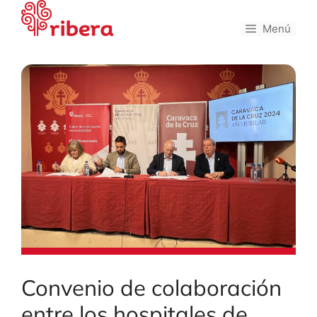
Saltar
al
Menú
contenido
Convenio de colaboración
entre los hospitales de