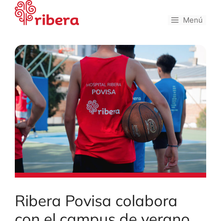
Saltar
al
Menú
contenido
Ribera Povisa colabora
con el campus de verano