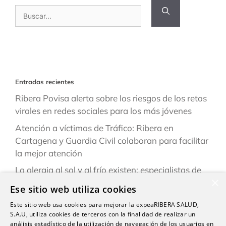
Buscar:
Entradas recientes
Ribera Povisa alerta sobre los riesgos de los retos
virales en redes sociales para los más jóvenes
Atención a víctimas de Tráfico: Ribera en
Cartagena y Guardia Civil colaboran para facilitar
la mejor atención
La alergia al sol y al frío existen: especialistas de
×
Ribera explican cómo reconocerlas y prevenirlas
Ese sitio web utiliza cookies
este verano
Este sitio web usa cookies para mejorar la expeaRIBERA SALUD,
“Una persona puede estar infestada y contagiar a
S.A.U, utiliza cookies de terceros con la finalidad de realizar un
otras durante semanas antes de darse cuenta de
análisis estadístico de la utilización de navegación de los usuarios en