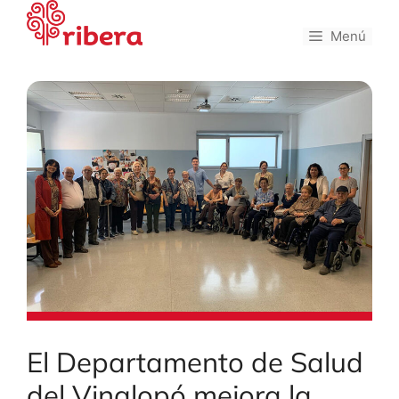
Saltar
al
Menú
contenido
El Departamento de Salud
del Vinalopó mejora la