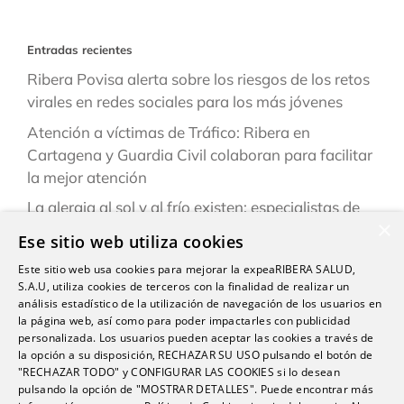
Entradas recientes
Ribera Povisa alerta sobre los riesgos de los retos
virales en redes sociales para los más jóvenes
Atención a víctimas de Tráfico: Ribera en
Cartagena y Guardia Civil colaboran para facilitar
la mejor atención
La alergia al sol y al frío existen: especialistas de
×
Ribera explican cómo reconocerlas y prevenirlas
Ese sitio web utiliza cookies
este verano
Este sitio web usa cookies para mejorar la expeaRIBERA SALUD,
“Una persona puede estar infestada y contagiar a
S.A.U, utiliza cookies de terceros con la finalidad de realizar un
otras durante semanas antes de darse cuenta de
análisis estadístico de la utilización de navegación de los usuarios en
la página web, así como para poder impactarles con publicidad
que tiene sarna”
personalizada. Los usuarios pueden aceptar las cookies a través de
la opción a su disposición, RECHAZAR SU USO pulsando el botón de
Ardor, hinchazón o dolor abdominal: los síntomas
"RECHAZAR TODO" y CONFIGURAR LAS COOKIES si lo desean
del sistema Digestivo que no siempre son
pulsando la opción de "MOSTRAR DETALLES". Puede encontrar más
inofensivos