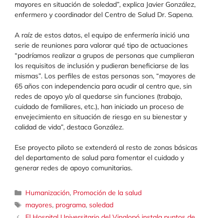
mayores en situación de soledad”, explica Javier González,
enfermero y coordinador del Centro de Salud Dr. Sapena.
A raíz de estos datos, el equipo de enfermería inició una
serie de reuniones para valorar qué tipo de actuaciones
“podríamos realizar a grupos de personas que cumplieran
los requisitos de inclusión y pudieran beneficiarse de las
mismas”. Los perfiles de estas personas son, “mayores de
65 años con independencia para acudir al centro que, sin
redes de apoyo y/o al quedarse sin funciones (trabajo,
cuidado de familiares, etc.), han iniciado un proceso de
envejecimiento en situación de riesgo en su bienestar y
calidad de vida”, destaca González.
Ese proyecto piloto se extenderá al resto de zonas básicas
del departamento de salud para fomentar el cuidado y
generar redes de apoyo comunitarias.
Categorías
Humanización
,
Promoción de la salud
Etiquetas
mayores
,
programa
,
soledad
El Hospital Universitario del Vinalopó instala puntos de