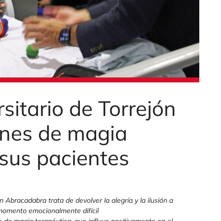
rsitario de Torrejón
iones de magia
 sus pacientes
 Abracadabra trata de devolver la alegría y la ilusión a
momento emocionalmente difícil
s de magia terapéutica, que influye positivamente en el