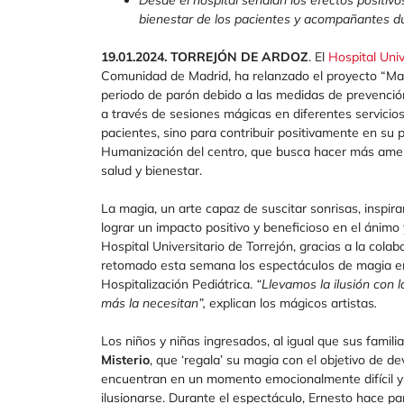
bienestar de los pacientes y acompañantes d
19.01.2024. TORREJÓN DE ARDOZ
. El
Hospital Univ
Comunidad de Madrid, ha relanzado el proyecto “Mag
periodo de parón debido a las medidas de prevención
a través de sesiones mágicas en diferentes servicios 
pacientes, sino para contribuir positivamente en su 
Humanización del centro, que busca hacer más amena
salud y bienestar.
La magia, un arte capaz de suscitar sonrisas, inspir
lograr un impacto positivo y beneficioso en el ánimo
Hospital Universitario de Torrejón, gracias a la col
retomado esta semana los espectáculos de magia en 
Hospitalización Pediátrica.
“Llevamos la ilusión con l
más la necesitan”,
explican los mágicos artistas
.
Los niños y niñas ingresados, al igual que sus famil
Misterio
, que ‘regala’ su magia con el objetivo de dev
encuentran en un momento emocionalmente difícil y
ilusionarse. Durante el espectáculo, Ernesto hace par