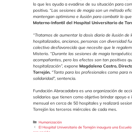
lo que les ayuda a evadirse de su situación para co
positiva.
“Las sesiones de magia son un método efi
mantengan optimismo e ilusión para combatir lo que
Materno-Infantil
del Hospital Universitario de Tor
“Tratamos de aumentar la dosis diaria de ilusión de
hospitalizados, ancianos, personas con diversidad fun
colectivo desfavorecido que necesite que le regalemo
Misterio.
“Durante las sesiones de magia terapéutic
acompañantes, pero los efectos son tan positivos qu
hospitalización”,
expone
Magdalena Castro, Directo
Torrejón.
“Tanto para los profesionales como para n
solidaridad”,
sentencia.
Fundación Abracadabra es una organización de acci
solidarios que tienen como objetivo brindar apoyo e 
mensual en cerca de 50 hospitales y realizará sesion
Torrejón los terceros miércoles de cada mes.
Categorías
Humanización
El Hospital Universitario de Torrejón inaugura una Escuela 