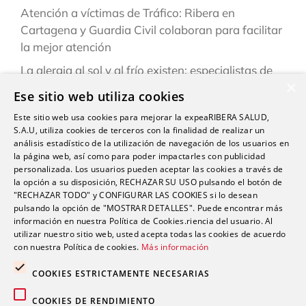
Atención a víctimas de Tráfico: Ribera en
Cartagena y Guardia Civil colaboran para facilitar
la mejor atención
La alergia al sol y al frío existen: especialistas de
×
Ribera explican cómo reconocerlas y prevenirlas
Ese sitio web utiliza cookies
este verano
Este sitio web usa cookies para mejorar la expeaRIBERA SALUD,
“Una persona puede estar infestada y contagiar a
S.A.U, utiliza cookies de terceros con la finalidad de realizar un
otras durante semanas antes de darse cuenta de
análisis estadístico de la utilización de navegación de los usuarios en
la página web, así como para poder impactarles con publicidad
que tiene sarna”
personalizada. Los usuarios pueden aceptar las cookies a través de
la opción a su disposición, RECHAZAR SU USO pulsando el botón de
Ardor, hinchazón o dolor abdominal: los síntomas
"RECHAZAR TODO" y CONFIGURAR LAS COOKIES si lo desean
del sistema Digestivo que no siempre son
pulsando la opción de "MOSTRAR DETALLES". Puede encontrar más
inofensivos
información en nuestra Política de Cookies.riencia del usuario. Al
utilizar nuestro sitio web, usted acepta todas las cookies de acuerdo
con nuestra Política de cookies.
Más información
COOKIES ESTRICTAMENTE NECESARIAS
COOKIES DE RENDIMIENTO
Comentarios recientes