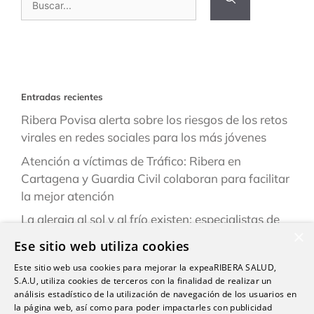
Entradas recientes
Ribera Povisa alerta sobre los riesgos de los retos
virales en redes sociales para los más jóvenes
Atención a víctimas de Tráfico: Ribera en
Cartagena y Guardia Civil colaboran para facilitar
la mejor atención
La alergia al sol y al frío existen: especialistas de
×
Ribera explican cómo reconocerlas y prevenirlas
Ese sitio web utiliza cookies
este verano
Este sitio web usa cookies para mejorar la expeaRIBERA SALUD,
“Una persona puede estar infestada y contagiar a
S.A.U, utiliza cookies de terceros con la finalidad de realizar un
otras durante semanas antes de darse cuenta de
análisis estadístico de la utilización de navegación de los usuarios en
la página web, así como para poder impactarles con publicidad
que tiene sarna”