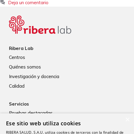
Deja un comentario
Ribera Lab
Centros
Quiénes somos
Investigación y docencia
Calidad
Servicios
Pruebas destacadas
×
Ese sitio web utiliza cookies
Diagnóstico clínico
Volantes de petición
RIBERA SALUD, S.A.U, utiliza cookies de terceros con la finalidad de