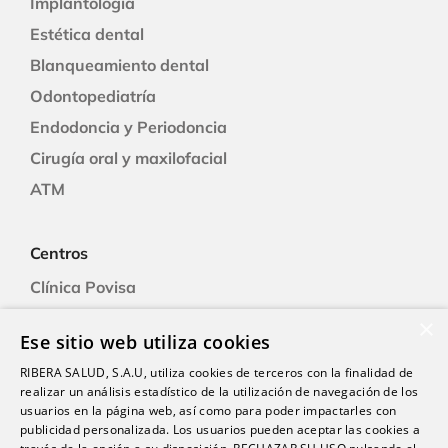
Implantología
Estética dental
Blanqueamiento dental
Odontopediatría
Endodoncia y Periodoncia
Cirugía oral y maxilofacial
ATM
Centros
Clínica Povisa
Clínica Polusa
×
Ese sitio web utiliza cookies
Ciudad Quesada
RIBERA SALUD, S.A.U, utiliza cookies de terceros con la finalidad de
Clínica Cartagena
realizar un análisis estadístico de la utilización de navegación de los
Clínica A Coruña
usuarios en la página web, así como para poder impactarles con
publicidad personalizada. Los usuarios pueden aceptar las cookies a