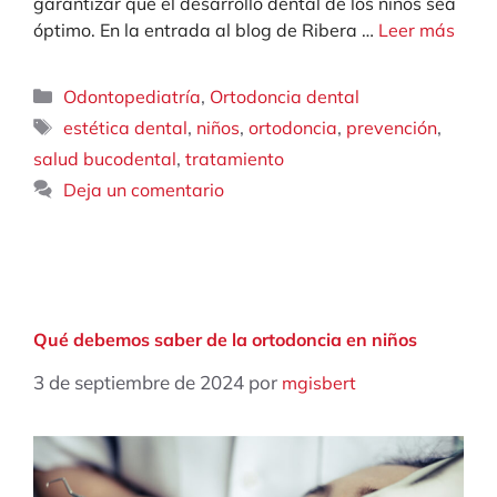
garantizar que el desarrollo dental de los niños sea
óptimo. En la entrada al blog de Ribera …
Leer más
Categorías
,
Odontopediatría
Ortodoncia dental
Etiquetas
,
,
,
,
estética dental
niños
ortodoncia
prevención
,
salud bucodental
tratamiento
Deja un comentario
Qué debemos saber de la ortodoncia en niños
3 de septiembre de 2024
por
mgisbert