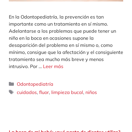
En la Odontopediatría, la prevención es tan
importante como un tratamiento en sí mismo.
Adelantarse a los problemas que puede tener un
niño en la boca en ocasiones supone la
desaparición del problema en sí mismo o, como
mínimo, consigue que la afectación y el consiguiente
tratamiento sea mucho más breve y menos
intrusivo. Por …
Leer más
Categorías
Odontopediatría
Etiquetas
,
,
,
cuidados
fluor
limpieza bucal
niños
La boca de mi bebé: ¿qué pasta de dientes utilizo?