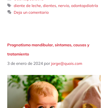
Etiquetas
,
,
,
diente de leche
dientes
nervio
odontopdiatría
Deja un comentario
Prognatismo mandibular, síntomas, causas y
tratamiento
3 de enero de 2024
por
jorge@quois.com