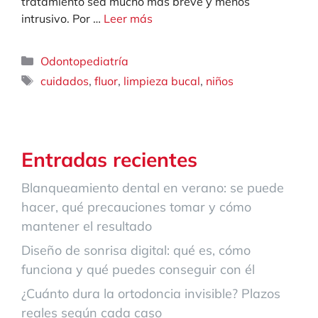
tratamiento sea mucho más breve y menos
intrusivo. Por …
Leer más
Categorías
Odontopediatría
Etiquetas
,
,
,
cuidados
fluor
limpieza bucal
niños
Entradas recientes
Blanqueamiento dental en verano: se puede
hacer, qué precauciones tomar y cómo
mantener el resultado
Diseño de sonrisa digital: qué es, cómo
funciona y qué puedes conseguir con él
¿Cuánto dura la ortodoncia invisible? Plazos
reales según cada caso