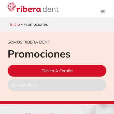
Saltar
al
Men
contenido
Inicio
» Promociones
SOMOS RIBERA DENT
Promociones
Clínica A Coruña
Clínica Polusa