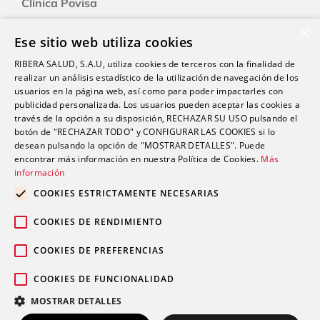
Clínica Povisa
Clínica Polusa
×
Ese sitio web utiliza cookies
Ciudad Quesada
RIBERA SALUD, S.A.U, utiliza cookies de terceros con la finalidad de
Clínica Cartagena
realizar un análisis estadístico de la utilización de navegación de los
Clínica A Coruña
usuarios en la página web, así como para poder impactarles con
publicidad personalizada. Los usuarios pueden aceptar las cookies a
través de la opción a su disposición, RECHAZAR SU USO pulsando el
botón de "RECHAZAR TODO" y CONFIGURAR LAS COOKIES si lo
Promociones
desean pulsando la opción de "MOSTRAR DETALLES". Puede
Blog
encontrar más información en nuestra Política de Cookies.
Más
información
COOKIES ESTRICTAMENTE NECESARIAS
Contacto
COOKIES DE RENDIMIENTO
COOKIES DE PREFERENCIAS
COOKIES DE FUNCIONALIDAD
Aviso legal
Política de privacidad
© 2026 Grupo Ribera |
|
|
MOSTRAR DETALLES
Política de cookies