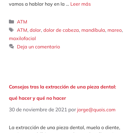
vamos a hablar hoy en la …
Leer más
Categorías
ATM
Etiquetas
,
,
,
,
,
ATM
dolor
dolor de cabeza
mandíbula
mareo
maxilofacial
Deja un comentario
Consejos tras la extracción de una pieza dental:
qué hacer y qué no hacer
30 de noviembre de 2021
por
jorge@quois.com
La extracción de una pieza dental, muela o diente,