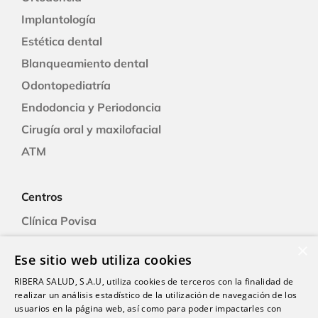
Implantología
Estética dental
Blanqueamiento dental
Odontopediatría
Endodoncia y Periodoncia
Cirugía oral y maxilofacial
ATM
Centros
Clínica Povisa
Clínica Polusa
×
Ese sitio web utiliza cookies
Ciudad Quesada
RIBERA SALUD, S.A.U, utiliza cookies de terceros con la finalidad de
Clínica Cartagena
realizar un análisis estadístico de la utilización de navegación de los
Clínica A Coruña
usuarios en la página web, así como para poder impactarles con