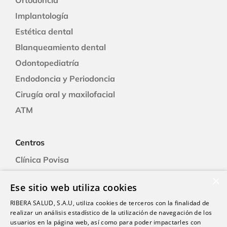
Ortodoncia
Implantología
Estética dental
Blanqueamiento dental
Odontopediatría
Endodoncia y Periodoncia
Cirugía oral y maxilofacial
ATM
Centros
Clínica Povisa
Clínica Polusa
×
Ese sitio web utiliza cookies
Ciudad Quesada
RIBERA SALUD, S.A.U, utiliza cookies de terceros con la finalidad de
Clínica Cartagena
realizar un análisis estadístico de la utilización de navegación de los
Clínica A Coruña
usuarios en la página web, así como para poder impactarles con