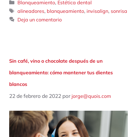
Categorías
,
Blanqueamiento
Estética dental
Etiquetas
,
,
,
alineadores
blanqueamiento
invisalign
sonrisa
Deja un comentario
Sin café, vino o chocolate después de un
blanqueamiento: cómo mantener tus dientes
blancos
22 de febrero de 2022
por
jorge@quois.com