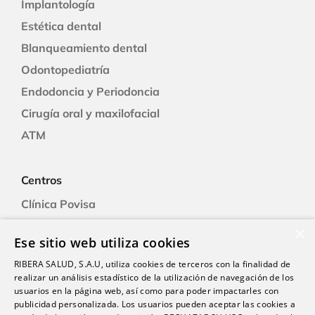
Implantología
Estética dental
Blanqueamiento dental
Odontopediatría
Endodoncia y Periodoncia
Cirugía oral y maxilofacial
ATM
Centros
Clínica Povisa
Clínica Polusa
×
Ese sitio web utiliza cookies
Ciudad Quesada
RIBERA SALUD, S.A.U, utiliza cookies de terceros con la finalidad de
Clínica Cartagena
realizar un análisis estadístico de la utilización de navegación de los
Clínica A Coruña
usuarios en la página web, así como para poder impactarles con
publicidad personalizada. Los usuarios pueden aceptar las cookies a