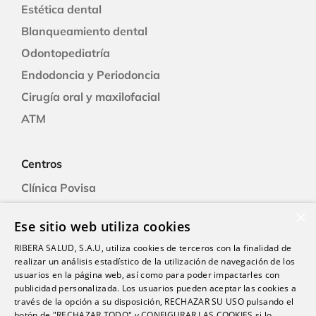
Estética dental
Blanqueamiento dental
Odontopediatría
Endodoncia y Periodoncia
Cirugía oral y maxilofacial
ATM
Centros
Clínica Povisa
Clínica Polusa
×
Ese sitio web utiliza cookies
Ciudad Quesada
RIBERA SALUD, S.A.U, utiliza cookies de terceros con la finalidad de
Clínica Cartagena
realizar un análisis estadístico de la utilización de navegación de los
Clínica A Coruña
usuarios en la página web, así como para poder impactarles con
publicidad personalizada. Los usuarios pueden aceptar las cookies a
través de la opción a su disposición, RECHAZAR SU USO pulsando el
botón de "RECHAZAR TODO" y CONFIGURAR LAS COOKIES si lo