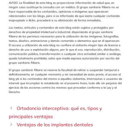
AVISO: La finalidad de este blog es proporcionar información de salud que, en
ningún caso sustituye la consulta con un médico. El grupo sanitario Ribera no se
hace responsable de los contenidos, opiniones e imágenes que aparezcan
relacionados con los blogs, pero si es informado de que existe cualquier contenido
inapropiado o ilícito, procederá a su eliminación de forma inmediata.
Los textos, artículos y contenidos de este blog están sujetos y protegidos por
derechos de propiedad intelectual e industrial, disponiendo el grupo sanitario
Ribera de los permisos necesarios para la utilización de las imágenes, fotografías,
textos, diseños, animaciones y demás contenido o elementos que en él aparezcan.
El acceso y utilización de este blog no confiere al visitante ningún tipo de licencia o
derecho de uso o explotación alguno, por lo que el uso, reproducción, distribución,
comunicación pública, transformación o cualquier otra actividad similar o análoga,
queda totalmente prohibida, salvo que medie expresa autorización por escrito del
grupo sanitario Ribera.
El grupo sanitario Ribera se reserva la facultad de retirar o suspender temporal o
definitivamente, en cualquier momento y sin necesidad de aviso previo, el acceso al
blog y/o a los contenidos del mismo a aquellos visitantes, internautas o usuarios de
internet que incumplan lo establecido en el presente Aviso, todo ello sin perjuicio del
ejercicio de las acciones contra los mismos que procedan conforme a la Ley y al
Derecho
Ortodoncia interceptiva: qué es, tipos y
principales ventajas
Ventajas de los implantes dentales