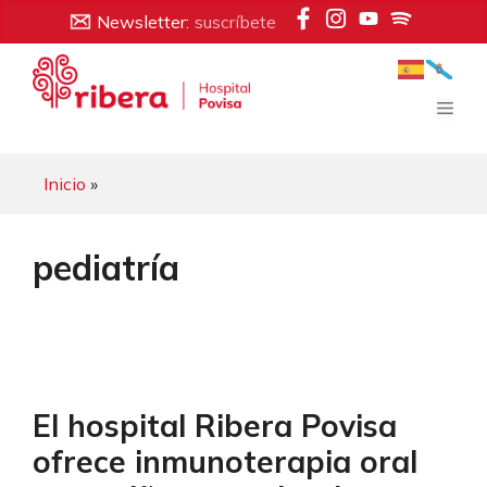
Saltar
Newsletter:
suscríbete
al
contenido
Men
Inicio
»
pediatría
El hospital Ribera Povisa
ofrece inmunoterapia oral