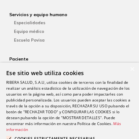
Servicios y equipo humano
Especialidades
Equipo médico
Escuela Povisa
Paciente
×
Aseguradoras
Ese sitio web utiliza cookies
YOsalud
RIBERA SALUD, S.A.U, utiliza cookies de terceros con la finalidad de
Atención al paciente
realizar un análisis estadístico de la utilización de navegación de los
Guía del paciente
usuarios en la página web, así como para poder impactarles con
publicidad personalizada. Los usuarios pueden aceptar las cookies a
Consentimiento informado
través de la opción a su disposición, RECHAZAR SU USO pulsando el
Paciente internacional
botón de "RECHAZAR TODO" y CONFIGURAR LAS COOKIES si lo
desean pulsando la opción de "MOSTRAR DETALLES". Puede
encontrar más información en nuestra Política de Cookies.
Más
Investigación
información
Actualidad
COOKIES ESTRICTAMENTE NECESARIAS