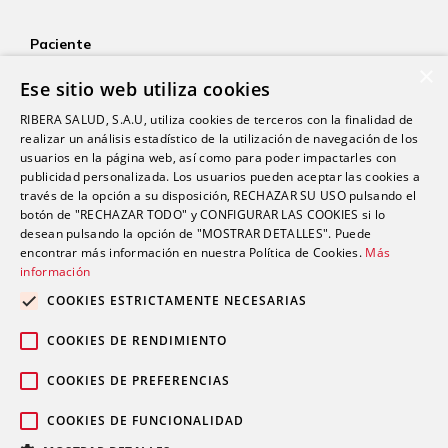
Paciente
×
Aseguradoras
Ese sitio web utiliza cookies
YOsalud
RIBERA SALUD, S.A.U, utiliza cookies de terceros con la finalidad de
Atención al paciente
realizar un análisis estadístico de la utilización de navegación de los
Guía del paciente
usuarios en la página web, así como para poder impactarles con
publicidad personalizada. Los usuarios pueden aceptar las cookies a
Consentimiento informado
través de la opción a su disposición, RECHAZAR SU USO pulsando el
Paciente internacional
botón de "RECHAZAR TODO" y CONFIGURAR LAS COOKIES si lo
desean pulsando la opción de "MOSTRAR DETALLES". Puede
encontrar más información en nuestra Política de Cookies.
Más
Investigación
información
Actualidad
COOKIES ESTRICTAMENTE NECESARIAS
Trabaja con nosotros
COOKIES DE RENDIMIENTO
Fondos públicos
Contacto
COOKIES DE PREFERENCIAS
Accesibilidad (SVisual)
COOKIES DE FUNCIONALIDAD