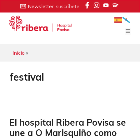
Saltar
Newsletter:
suscríbete
al
contenido
Men
Inicio
»
festival
El hospital Ribera Povisa se
une a O Marisquiño como