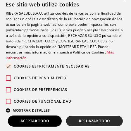
×
Ese sitio web utiliza cookies
YOsalud
RIBERA SALUD, S.A.U, utiliza cookies de terceros con la finalidad de
Atención al paciente
realizar un análisis estadístico de la utilización de navegación de los
Guía del paciente
usuarios en la página web, así como para poder impactarles con
publicidad personalizada. Los usuarios pueden aceptar las cookies a
Consentimiento informado
través de la opción a su disposición, RECHAZAR SU USO pulsando el
Paciente internacional
botón de "RECHAZAR TODO" y CONFIGURAR LAS COOKIES si lo
desean pulsando la opción de "MOSTRAR DETALLES". Puede
encontrar más información en nuestra Política de Cookies.
Más
información
Investigación
Actualidad
COOKIES ESTRICTAMENTE NECESARIAS
Trabaja con nosotros
COOKIES DE RENDIMIENTO
Fondos públicos
Contacto
COOKIES DE PREFERENCIAS
Accesibilidad (SVisual)
COOKIES DE FUNCIONALIDAD
MOSTRAR DETALLES
ACEPTAR TODO
RECHAZAR TODO
© 2026 Grupo sanitario Ribera
Aviso legal
Política de
|
|
LLÁMANOS
PIDE TU CITA
privacidad
Política de cookies
Canal Ético
|
|