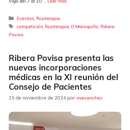
Vigo del 7 al 10 …
Leer más
Categorías
,
Eventos
fisioterapia
Etiquetas
,
,
,
competición
fisioterapia
O’Marisquiño
Ribera
Povisa
Ribera Povisa presenta las
nuevas incorporaciones
médicas en la XI reunión del
Consejo de Pacientes
15 de noviembre de 2024
por
marsanchez