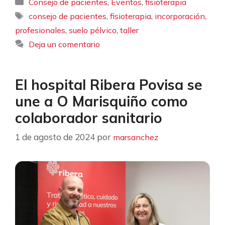
Categorías
,
,
Consejo de pacientes
Eventos
fisioterapia
Etiquetas
,
,
,
consejo de pacientes
fisioterapia
incorporación
,
,
profesionales
suelo pélvico
taller
Deja un comentario
El hospital Ribera Povisa se
une a O Marisquiño como
colaborador sanitario
1 de agosto de 2024
por
marsanchez