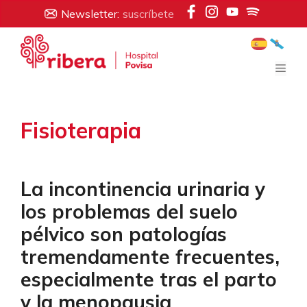
Saltar
Newsletter:
suscríbete
al
contenido
Men
Fisioterapia
La incontinencia urinaria y
los problemas del suelo
pélvico son patologías
tremendamente frecuentes,
especialmente tras el parto
y la menopausia