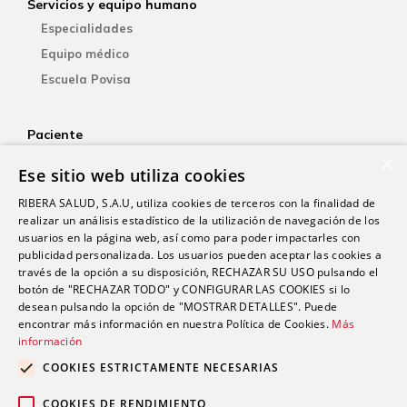
Servicios y equipo humano
Especialidades
Equipo médico
Escuela Povisa
Paciente
×
Aseguradoras
Ese sitio web utiliza cookies
YOsalud
RIBERA SALUD, S.A.U, utiliza cookies de terceros con la finalidad de
Atención al paciente
realizar un análisis estadístico de la utilización de navegación de los
Guía del paciente
usuarios en la página web, así como para poder impactarles con
publicidad personalizada. Los usuarios pueden aceptar las cookies a
Consentimiento informado
través de la opción a su disposición, RECHAZAR SU USO pulsando el
Paciente internacional
botón de "RECHAZAR TODO" y CONFIGURAR LAS COOKIES si lo
desean pulsando la opción de "MOSTRAR DETALLES". Puede
encontrar más información en nuestra Política de Cookies.
Más
Investigación
información
Actualidad
COOKIES ESTRICTAMENTE NECESARIAS
Trabaja con nosotros
COOKIES DE RENDIMIENTO