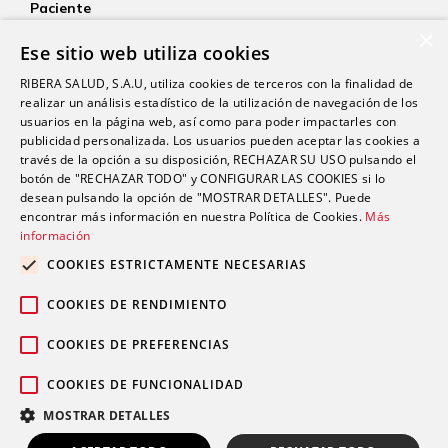
Paciente
×
Aseguradoras
Ese sitio web utiliza cookies
YOsalud
RIBERA SALUD, S.A.U, utiliza cookies de terceros con la finalidad de
Atención al paciente
realizar un análisis estadístico de la utilización de navegación de los
Guía del paciente
usuarios en la página web, así como para poder impactarles con
publicidad personalizada. Los usuarios pueden aceptar las cookies a
Consentimiento informado
través de la opción a su disposición, RECHAZAR SU USO pulsando el
Paciente internacional
botón de "RECHAZAR TODO" y CONFIGURAR LAS COOKIES si lo
desean pulsando la opción de "MOSTRAR DETALLES". Puede
encontrar más información en nuestra Política de Cookies.
Más
información
Investigación
Actualidad
COOKIES ESTRICTAMENTE NECESARIAS
Trabaja con nosotros
COOKIES DE RENDIMIENTO
Fondos públicos
Contacto
COOKIES DE PREFERENCIAS
Accesibilidad (SVisual)
COOKIES DE FUNCIONALIDAD
MOSTRAR DETALLES