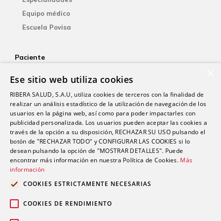
Equipo médico
Escuela Povisa
Paciente
×
Aseguradoras
Ese sitio web utiliza cookies
YOsalud
RIBERA SALUD, S.A.U, utiliza cookies de terceros con la finalidad de
Atención al paciente
realizar un análisis estadístico de la utilización de navegación de los
Guía del paciente
usuarios en la página web, así como para poder impactarles con
publicidad personalizada. Los usuarios pueden aceptar las cookies a
Consentimiento informado
través de la opción a su disposición, RECHAZAR SU USO pulsando el
Paciente internacional
botón de "RECHAZAR TODO" y CONFIGURAR LAS COOKIES si lo
desean pulsando la opción de "MOSTRAR DETALLES". Puede
encontrar más información en nuestra Política de Cookies.
Más
información
Investigación
Actualidad
COOKIES ESTRICTAMENTE NECESARIAS
Trabaja con nosotros
COOKIES DE RENDIMIENTO
Fondos públicos
Contacto