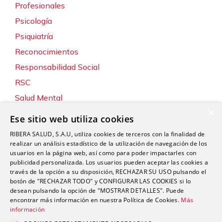
Profesionales
Psicología
Psiquiatría
Reconocimientos
Responsabilidad Social
RSC
Salud Mental
×
Servicios
Ese sitio web utiliza cookies
Sin categoría
RIBERA SALUD, S.A.U, utiliza cookies de terceros con la finalidad de
Sostenibilidad y Medio Ambiente
realizar un análisis estadístico de la utilización de navegación de los
usuarios en la página web, así como para poder impactarles con
Tecnología
publicidad personalizada. Los usuarios pueden aceptar las cookies a
través de la opción a su disposición, RECHAZAR SU USO pulsando el
Traumatología y Cirugía Ortopédica
botón de "RECHAZAR TODO" y CONFIGURAR LAS COOKIES si lo
Unidad de Tráfico
desean pulsando la opción de "MOSTRAR DETALLES". Puede
encontrar más información en nuestra Política de Cookies.
Más
Urgencias
información
Urología