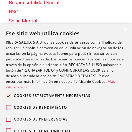
Responsabilidad Social
RSC
Salud Mental
×
Servicios
Ese sitio web utiliza cookies
Sin categoría
RIBERA SALUD, S.A.U, utiliza cookies de terceros con la finalidad de
Sostenibilidad y Medio Ambiente
realizar un análisis estadístico de la utilización de navegación de los
usuarios en la página web, así como para poder impactarles con
Tecnología
publicidad personalizada. Los usuarios pueden aceptar las cookies a
través de la opción a su disposición, RECHAZAR SU USO pulsando el
Traumatología y Cirugía Ortopédica
botón de "RECHAZAR TODO" y CONFIGURAR LAS COOKIES si lo
Unidad de Tráfico
desean pulsando la opción de "MOSTRAR DETALLES". Puede
encontrar más información en nuestra Política de Cookies.
Más
Urgencias
información
Urología
COOKIES ESTRICTAMENTE NECESARIAS
Valoración del Daño Corporal
COOKIES DE RENDIMIENTO
COOKIES DE PREFERENCIAS
COOKIES DE FUNCIONALIDAD