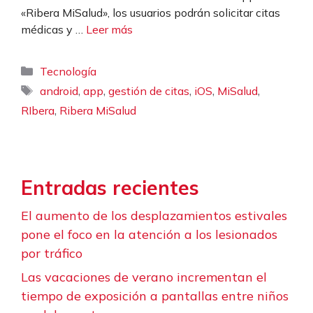
«Ribera MiSalud», los usuarios podrán solicitar citas
médicas y …
Leer más
Categorías
Tecnología
Etiquetas
,
,
,
,
,
android
app
gestión de citas
iOS
MiSalud
,
RIbera
Ribera MiSalud
Entradas recientes
El aumento de los desplazamientos estivales
pone el foco en la atención a los lesionados
por tráfico
Las vacaciones de verano incrementan el
tiempo de exposición a pantallas entre niños