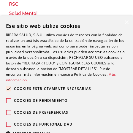
RSC
Salud Mental
×
Servicios
Ese sitio web utiliza cookies
Sin categoría
RIBERA SALUD, S.A.U, utiliza cookies de terceros con la finalidad de
Sostenibilidad y Medio Ambiente
realizar un análisis estadístico de la utilización de navegación de los
usuarios en la página web, así como para poder impactarles con
Tecnología
publicidad personalizada. Los usuarios pueden aceptar las cookies a
través de la opción a su disposición, RECHAZAR SU USO pulsando el
Traumatología y Cirugía Ortopédica
botón de "RECHAZAR TODO" y CONFIGURAR LAS COOKIES si lo
Unidad de Tráfico
desean pulsando la opción de "MOSTRAR DETALLES". Puede
encontrar más información en nuestra Política de Cookies.
Más
Urgencias
información
Urología
COOKIES ESTRICTAMENTE NECESARIAS
Valoración del Daño Corporal
COOKIES DE RENDIMIENTO
COOKIES DE PREFERENCIAS
COOKIES DE FUNCIONALIDAD
Política de privacidad
Política de
© 2026 Grupo Ribera |
|