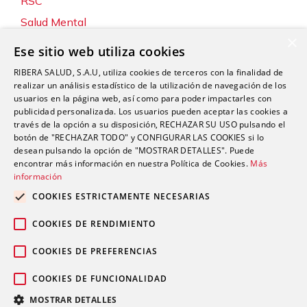
RSC
Salud Mental
×
Servicios
Ese sitio web utiliza cookies
Sin categoría
RIBERA SALUD, S.A.U, utiliza cookies de terceros con la finalidad de
Sostenibilidad y Medio Ambiente
realizar un análisis estadístico de la utilización de navegación de los
usuarios en la página web, así como para poder impactarles con
Tecnología
publicidad personalizada. Los usuarios pueden aceptar las cookies a
través de la opción a su disposición, RECHAZAR SU USO pulsando el
Traumatología y Cirugía Ortopédica
botón de "RECHAZAR TODO" y CONFIGURAR LAS COOKIES si lo
Unidad de Tráfico
desean pulsando la opción de "MOSTRAR DETALLES". Puede
encontrar más información en nuestra Política de Cookies.
Más
Urgencias
información
Urología
COOKIES ESTRICTAMENTE NECESARIAS
Valoración del Daño Corporal
COOKIES DE RENDIMIENTO
COOKIES DE PREFERENCIAS
COOKIES DE FUNCIONALIDAD
Política de privacidad
Política de
© 2026 Grupo Ribera |
|
MOSTRAR DETALLES