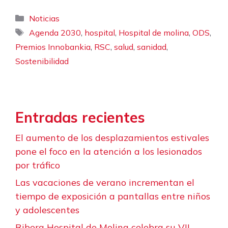
Categorías
Noticias
Etiquetas
,
,
,
,
Agenda 2030
hospital
Hospital de molina
ODS
,
,
,
,
Premios Innobankia
RSC
salud
sanidad
Sostenibilidad
Entradas recientes
El aumento de los desplazamientos estivales
pone el foco en la atención a los lesionados
por tráfico
Las vacaciones de verano incrementan el
tiempo de exposición a pantallas entre niños
y adolescentes
Ribera Hospital de Molina celebra su VII