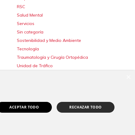
RSC
Salud Mental
Servicios
Sin categoría
Sostenibilidad y Medio Ambiente
Tecnología
Traumatología y Cirugía Ortopédica
Unidad de Tráfico
Urgencias
×
Urología
Valoración del Daño Corporal
ACEPTAR TODO
RECHAZAR TODO
|
Canal Ético
Pedir cita