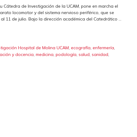
 su Cátedra de Investigación de la UCAM, pone en marcha el
arato locomotor y del sistema nervioso periférico, que se
al 11 de julio. Bajo la dirección académica del Catedrático …
,
,
,
stigación Hospital de Molina UCAM
ecografía
enfermería
,
,
,
,
,
gación y docencia
medicina
podología
salud
sanidad