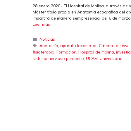
28 enero 2020.- El Hospital de Molina, a través de
Máster título propio en Anatomía ecográfica del ap
impartirá de manera semipresencial del 6 de marzo 
Leer más
Categorías
Noticias
Etiquetas
,
,
Anatomía
aparato locomotor
Cátedra de inve
,
,
,
fisioterapia
Formación
Hospital de molina
investi
,
,
sistema nervioso periférico
UCAM
Universidad