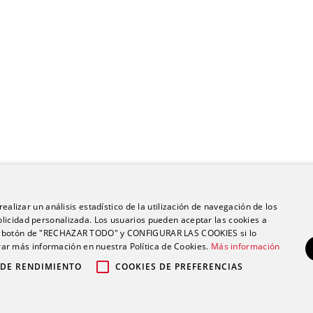
ealizar un análisis estadístico de la utilización de navegación de los
licidad personalizada. Los usuarios pueden aceptar las cookies a
 el botón de "RECHAZAR TODO" y CONFIGURAR LAS COOKIES si lo
r más información en nuestra Política de Cookies.
Más información
 DE RENDIMIENTO
COOKIES DE PREFERENCIAS
po Ribera |
|
|
Política de privacidad
Política de cookies
Aviso legal