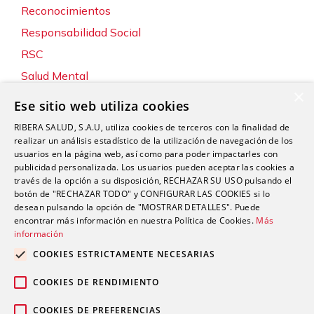
Reconocimientos
Responsabilidad Social
RSC
Salud Mental
×
Servicios
Ese sitio web utiliza cookies
Sin categoría
RIBERA SALUD, S.A.U, utiliza cookies de terceros con la finalidad de
Sostenibilidad y Medio Ambiente
realizar un análisis estadístico de la utilización de navegación de los
usuarios en la página web, así como para poder impactarles con
Tecnología
publicidad personalizada. Los usuarios pueden aceptar las cookies a
través de la opción a su disposición, RECHAZAR SU USO pulsando el
Traumatología y Cirugía Ortopédica
botón de "RECHAZAR TODO" y CONFIGURAR LAS COOKIES si lo
Unidad de Tráfico
desean pulsando la opción de "MOSTRAR DETALLES". Puede
encontrar más información en nuestra Política de Cookies.
Más
Urgencias
información
Urología
COOKIES ESTRICTAMENTE NECESARIAS
Valoración del Daño Corporal
COOKIES DE RENDIMIENTO
COOKIES DE PREFERENCIAS