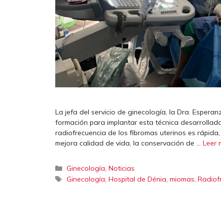
La jefa del servicio de ginecología, la Dra. Esper
formación para implantar esta técnica desarrollada
radiofrecuencia de los fibromas uterinos es rápida,
mejora calidad de vida, la conservación de …
Leer 
Categorías
,
Ginecología
Noticias
Etiquetas
,
,
,
Ginecología
Hospital de Dénia
miomas
Radiof