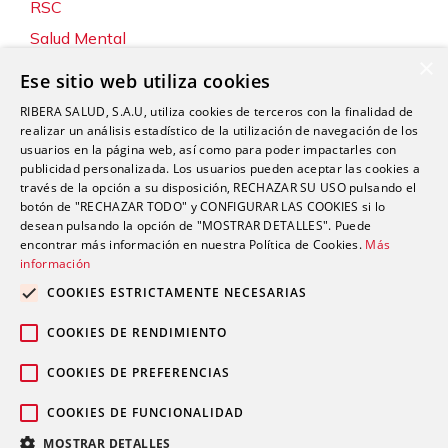
RSC
Salud Mental
×
Servicios
Ese sitio web utiliza cookies
Sin categoría
RIBERA SALUD, S.A.U, utiliza cookies de terceros con la finalidad de
Sostenibilidad y Medio Ambiente
realizar un análisis estadístico de la utilización de navegación de los
usuarios en la página web, así como para poder impactarles con
Tecnología
publicidad personalizada. Los usuarios pueden aceptar las cookies a
través de la opción a su disposición, RECHAZAR SU USO pulsando el
Traumatología y Cirugía Ortopédica
botón de "RECHAZAR TODO" y CONFIGURAR LAS COOKIES si lo
Unidad de Tráfico
desean pulsando la opción de "MOSTRAR DETALLES". Puede
encontrar más información en nuestra Política de Cookies.
Más
Urgencias
información
Urología
COOKIES ESTRICTAMENTE NECESARIAS
Valoración del Daño Corporal
COOKIES DE RENDIMIENTO
COOKIES DE PREFERENCIAS
COOKIES DE FUNCIONALIDAD
Política de privacidad
Política de
© 2026 Grupo Ribera |
|
MOSTRAR DETALLES