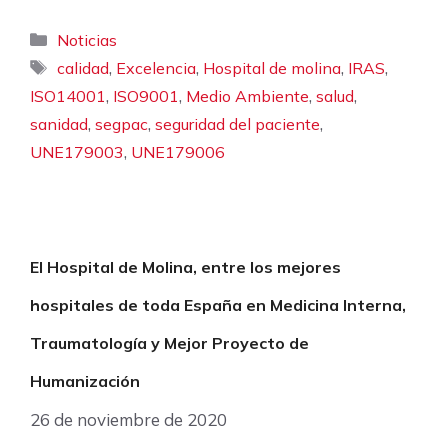
Categorías
Noticias
Etiquetas
,
,
,
,
calidad
Excelencia
Hospital de molina
IRAS
,
,
,
,
ISO14001
ISO9001
Medio Ambiente
salud
,
,
,
sanidad
segpac
seguridad del paciente
,
UNE179003
UNE179006
El Hospital de Molina, entre los mejores
hospitales de toda España en Medicina Interna,
Traumatología y Mejor Proyecto de
Humanización
26 de noviembre de 2020