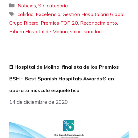
Categorías
,
Noticias
Sin categoría
Etiquetas
,
,
,
calidad
Excelencia
Gestión Hospitalaria Global
,
,
,
Grupo Ribera
Premios TOP 20
Reconocimiento
,
,
Ribera Hospital de Molina
salud
sanidad
El Hospital de Molina, finalista de los Premios
BSH – Best Spanish Hospitals Awards® en
aparato músculo esquelético
14 de diciembre de 2020