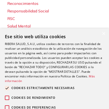
Reconocimientos
Responsabilidad Social
RSC
Salud Mental
×
Servicios
Ese sitio web utiliza cookies
Sin categoría
RIBERA SALUD, S.A.U, utiliza cookies de terceros con la finalidad de
Sostenibilidad y Medio Ambiente
realizar un análisis estadístico de la utilización de navegación de los
usuarios en la página web, así como para poder impactarles con
Tecnología
publicidad personalizada. Los usuarios pueden aceptar las cookies a
través de la opción a su disposición, RECHAZAR SU USO pulsando el
Traumatología y Cirugía Ortopédica
botón de "RECHAZAR TODO" y CONFIGURAR LAS COOKIES si lo
Unidad de Tráfico
desean pulsando la opción de "MOSTRAR DETALLES". Puede
encontrar más información en nuestra Política de Cookies.
Más
Urgencias
información
Urología
COOKIES ESTRICTAMENTE NECESARIAS
Valoración del Daño Corporal
COOKIES DE RENDIMIENTO
COOKIES DE PREFERENCIAS