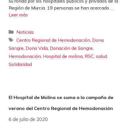
su ronda por los hospitales públicos y privados de la
Región de Murcia. 19 personas se han acercado …
Leer más
Categorías
Noticias
Etiquetas
,
Centro Regional de Hemodonación
Dona
,
,
,
Sangre
Dona Vida
Donación de Sangre
,
,
,
,
Hemodonación
Hospital de molina
RSC
salud
Solidaridad
El Hospital de Molina se suma a la campaña de
verano del Centro Regional de Hemodonación
6 de julio de 2020