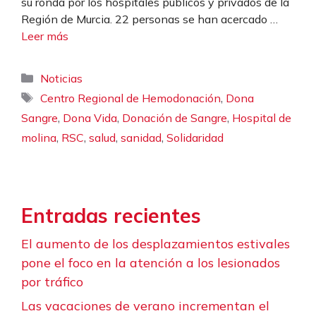
su ronda por los hospitales públicos y privados de la
Región de Murcia. 22 personas se han acercado …
Leer más
Categorías
Noticias
Etiquetas
,
Centro Regional de Hemodonación
Dona
,
,
,
Sangre
Dona Vida
Donación de Sangre
Hospital de
,
,
,
,
molina
RSC
salud
sanidad
Solidaridad
Entradas recientes
El aumento de los desplazamientos estivales
pone el foco en la atención a los lesionados
por tráfico
Las vacaciones de verano incrementan el