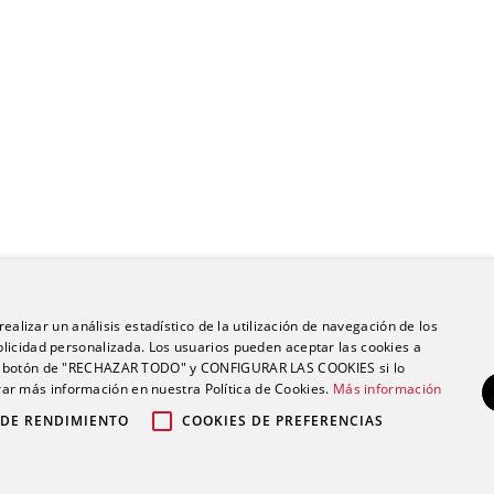
ealizar un análisis estadístico de la utilización de navegación de los
licidad personalizada. Los usuarios pueden aceptar las cookies a
 el botón de "RECHAZAR TODO" y CONFIGURAR LAS COOKIES si lo
r más información en nuestra Política de Cookies.
Más información
 DE RENDIMIENTO
COOKIES DE PREFERENCIAS
po Ribera |
|
|
Política de privacidad
Política de cookies
Aviso legal