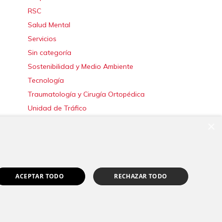
RSC
Salud Mental
Servicios
Sin categoría
Sostenibilidad y Medio Ambiente
Tecnología
Traumatología y Cirugía Ortopédica
Unidad de Tráfico
Urgencias
×
Urología
Valoración del Daño Corporal
ACEPTAR TODO
RECHAZAR TODO
|
Canal Ético
Pedir cita