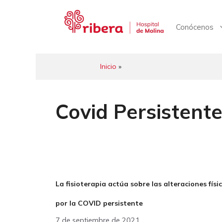
Saltar
al
contenido
Conócenos
Inicio
»
Covid Persistent
La fisioterapia actúa sobre las alteraciones fís
por la COVID persistente
7 de septiembre de 2021