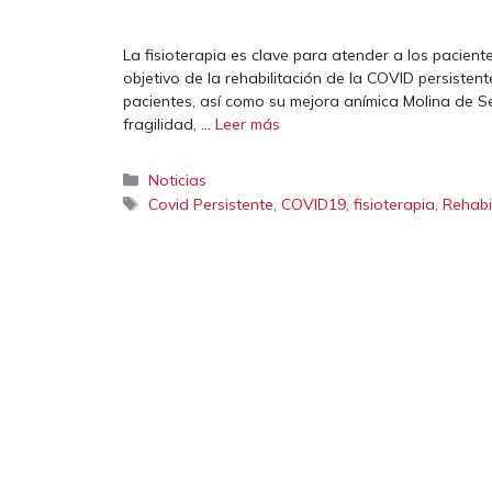
La fisioterapia es clave para atender a los pacie
objetivo de la rehabilitación de la COVID persiste
pacientes, así como su mejora anímica Molina de S
fragilidad, …
Leer más
Categorías
Noticias
Etiquetas
,
,
,
Covid Persistente
COVID19
fisioterapia
Rehabi