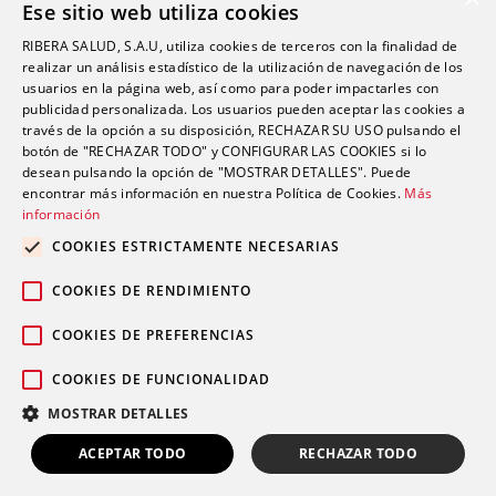
Ese sitio web utiliza cookies
Sin categoría
RIBERA SALUD, S.A.U, utiliza cookies de terceros con la finalidad de
Sostenibilidad y Medio Ambiente
realizar un análisis estadístico de la utilización de navegación de los
usuarios en la página web, así como para poder impactarles con
Tecnología
publicidad personalizada. Los usuarios pueden aceptar las cookies a
través de la opción a su disposición, RECHAZAR SU USO pulsando el
Traumatología y Cirugía Ortopédica
botón de "RECHAZAR TODO" y CONFIGURAR LAS COOKIES si lo
Unidad de Tráfico
desean pulsando la opción de "MOSTRAR DETALLES". Puede
encontrar más información en nuestra Política de Cookies.
Más
Urgencias
información
Urología
COOKIES ESTRICTAMENTE NECESARIAS
Valoración del Daño Corporal
COOKIES DE RENDIMIENTO
COOKIES DE PREFERENCIAS
COOKIES DE FUNCIONALIDAD
Política de privacidad
Política de
© 2026 Grupo Ribera |
|
MOSTRAR DETALLES
cookies
Aviso legal
Canal Ético
|
|
Pedir cita
ACEPTAR TODO
RECHAZAR TODO
LLÁMANOS
Open