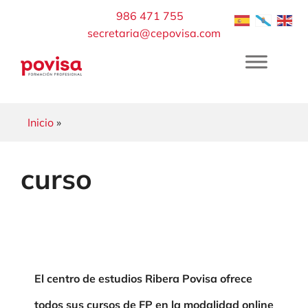
Saltar
986 471 755
al
secretaria@cepovisa.com
contenido
Inicio
»
curso
El centro de estudios Ribera Povisa ofrece
todos sus cursos de FP en la modalidad online