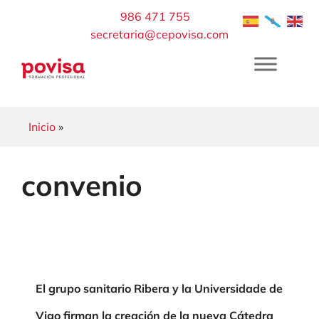
Saltar
986 471 755
al
secretaria@cepovisa.com
contenido
Inicio
»
convenio
El grupo sanitario Ribera y la Universidade de
Vigo firman la creación de la nueva Cátedra