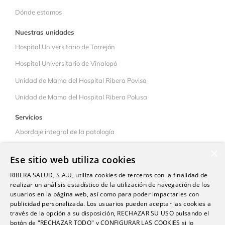
Dónde estamos
Nuestras unidades
Hospital Universitario de Torrejón
Hospital Universitario de Vinalopó
Unidad de Mama del Hospital Ribera Povisa
Unidad de Mama del Hospital Ribera Polusa
Servicios
Abordaje integral de la patología
Colaboración interhospitalaria
×
Ese sitio web utiliza cookies
Pacientes
RIBERA SALUD, S.A.U, utiliza cookies de terceros con la finalidad de
Qué ofrecemos
realizar un análisis estadístico de la utilización de navegación de los
usuarios en la página web, así como para poder impactarles con
Consejos
publicidad personalizada. Los usuarios pueden aceptar las cookies a
través de la opción a su disposición, RECHAZAR SU USO pulsando el
Libre elección
botón de "RECHAZAR TODO" y CONFIGURAR LAS COOKIES si lo