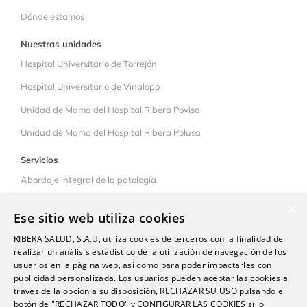
Dónde estamos
Nuestras unidades
Hospital Universitario de Torrejón
Hospital Universitario de Vinalopó
Unidad de Mama del Hospital Ribera Povisa
Unidad de Mama del Hospital Ribera Polusa
Servicios
Abordaje integral de la patología
Colaboración interhospitalaria
×
Ese sitio web utiliza cookies
Pacientes
RIBERA SALUD, S.A.U, utiliza cookies de terceros con la finalidad de
Qué ofrecemos
realizar un análisis estadístico de la utilización de navegación de los
usuarios en la página web, así como para poder impactarles con
Consejos
publicidad personalizada. Los usuarios pueden aceptar las cookies a
través de la opción a su disposición, RECHAZAR SU USO pulsando el
Libre elección
botón de "RECHAZAR TODO" y CONFIGURAR LAS COOKIES si lo