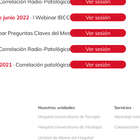
 Correlación Radio-Patológica
Ver sesión
e junio 2022
· I Webinar IBCC
Ver sesión
inar Preguntas Claves del Mes
Ver sesión
 Correlación Radio-Patológica
Ver sesión
 2021
· Correlación patológica
Ver sesión
Nuestras unidades
Servicios
Hospital Universitario de Torrejón
Abordaje inte
Hospital Universitario de Vinalopó
Colaboración 
Unidad de Mama del Hospital