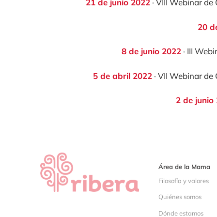
21 de junio 2022
· VIII Webinar de
20 d
8 de junio 2022
· III Web
5 de abril 2022
· VII Webinar de
2 de juni
o
Área de la Mama
Filosofía y valores
Quiénes somos
Dónde estamos