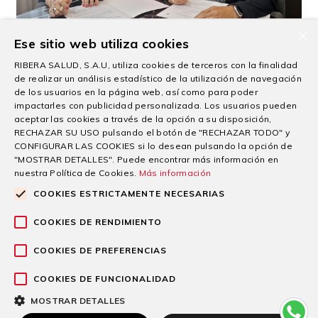
×
Ribera Virgen de la Caridad ofrecerá una
Ese sitio web utiliza cookies
asistencia médica 360º al FC Cartagena
RIBERA SALUD, S.A.U, utiliza cookies de terceros con la finalidad
durante la temporada 2026/2027
de realizar un análisis estadístico de la utilización de navegación
de los usuarios en la página web, así como para poder
27/07/2026
impactarles con publicidad personalizada. Los usuarios pueden
aceptar las cookies a través de la opción a su disposición,
Hospital Ribera Virgen de la Caridad refuerza su
RECHAZAR SU USO pulsando el botón de "RECHAZAR TODO" y
compromiso con el FC Cartagena ampliando
CONFIGURAR LAS COOKIES si lo desean pulsando la opción de
"MOSTRAR DETALLES". Puede encontrar más información en
Seguir leyendo
nuestra Política de Cookies.
Más información
COOKIES ESTRICTAMENTE NECESARIAS
COOKIES DE RENDIMIENTO
COOKIES DE PREFERENCIAS
COOKIES DE FUNCIONALIDAD
Otras Líneas de Actividad
MOSTRAR DETALLES