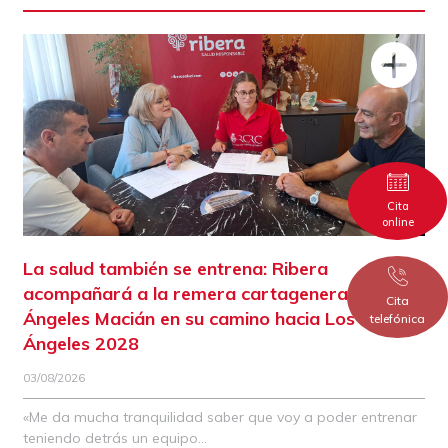
Cita
online
La salud también se entrena: Ribera
acompañará a la remera cartagenera María
Cita
Ángeles Macián en su camino hacia Los
telefónica
Ángeles 2028
03/08/2026
«Me da mucha tranquilidad saber que voy a poder entrenar
teniendo detrás un equipo