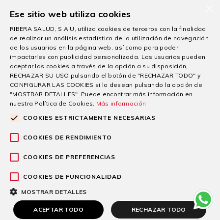
×
Ese sitio web utiliza cookies
RIBERA SALUD, S.A.U, utiliza cookies de terceros con la finalidad
de realizar un análisis estadístico de la utilización de navegación
de los usuarios en la página web, así como para poder
impactarles con publicidad personalizada. Los usuarios pueden
aceptar las cookies a través de la opción a su disposición,
RECHAZAR SU USO pulsando el botón de "RECHAZAR TODO" y
CONFIGURAR LAS COOKIES si lo desean pulsando la opción de
"MOSTRAR DETALLES". Puede encontrar más información en
nuestra Política de Cookies.
Más información
COOKIES ESTRICTAMENTE NECESARIAS
COOKIES DE RENDIMIENTO
“Esta empresa ha recibido una subvención de la Comunidad Autónoma de la
Región de Murcia mediante la financiación del Gobierno de España, para el apoyo
COOKIES DE PREFERENCIAS
a la solvencia empresarial en respuesta a la pandemia de la Covid-19”.
COOKIES DE FUNCIONALIDAD
© 2026 Grupo sanitario Ribera
MOSTRAR DETALLES
Aviso legal
|
Política de Privacidad y Protección de Datos
|
ACEPTAR TODO
RECHAZAR TODO