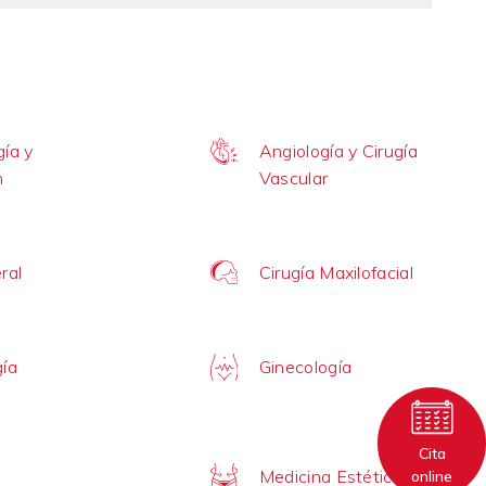
ía y
Angiología y Cirugía
n
Vascular
ral
Cirugía Maxilofacial
gía
Ginecología
Cita
Medicina Estética
online