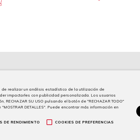
de realizar un análisis estadístico de la utilización de
der impactarles con publicidad personalizada. Los usuarios
sición, RECHAZAR SU USO pulsando el botón de "RECHAZAR TODO"
e "MOSTRAR DETALLES". Puede encontrar más información en
 una subvención de la Comunidad Autónoma de la Región de Murcia me
a, para el apoyo a la solvencia empresarial en respuesta a la pandemi
S DE RENDIMIENTO
COOKIES DE PREFERENCIAS
Aviso legal
|
Política de Privacidad y Protección de Datos
|
Co