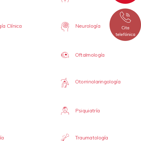
ía Clínica
Neurología
Cita
telefónica
Oftalmología
Otorrinolaringología
Psiquiatría
ía
Traumatología