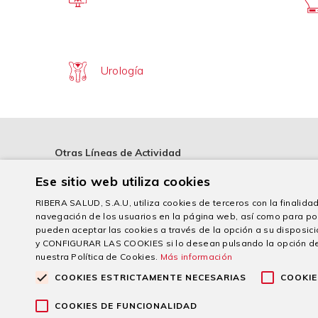
Urología
Otras Líneas de Actividad
Ese sitio web utiliza cookies
RIBERA SALUD, S.A.U, utiliza cookies de terceros con la finalidad 
navegación de los usuarios en la página web, así como para po
pueden aceptar las cookies a través de la opción a su dispo
y CONFIGURAR LAS COOKIES si lo desean pulsando la opción d
“Esta empresa ha recibido
nuestra Política de Cookies.
Más información
Gobierno de Españ
COOKIES ESTRICTAMENTE NECESARIAS
COOKIE
COOKIES DE FUNCIONALIDAD
© 2026 Grupo sanitario Ribera