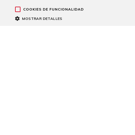
COOKIES DE FUNCIONALIDAD
MOSTRAR DETALLES
ARTÍCULOS RELACI
La salud también se entrena: Ribera