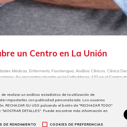
abre un Centro en La Unión
idades Médicas, Enfermería, Fisioterapia, Análisis Clínicos, Clínica 
escolares. Se encuentra situada en la Calle Mayor, 122 en el Centro
de realizar un análisis estadístico de la utilización de
der impactarles con publicidad personalizada. Los usuarios
sición, RECHAZAR SU USO pulsando el botón de "RECHAZAR TODO"
e "MOSTRAR DETALLES". Puede encontrar más información en
Compartir
S DE RENDIMIENTO
COOKIES DE PREFERENCIAS