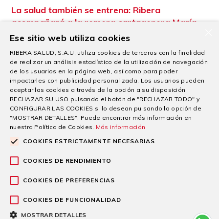
La salud también se entrena: Ribera
acompañará a la remera cartagenera María
×
Ángeles Macián en su camino hacia Los
Ese sitio web utiliza cookies
Ángeles 2028
RIBERA SALUD, S.A.U, utiliza cookies de terceros con la finalidad
de realizar un análisis estadístico de la utilización de navegación
03/08/2026
de los usuarios en la página web, así como para poder
impactarles con publicidad personalizada. Los usuarios pueden
«Me da mucha tranquilidad saber que voy a poder entrenar
aceptar las cookies a través de la opción a su disposición,
teniendo detrás un equipo
RECHAZAR SU USO pulsando el botón de "RECHAZAR TODO" y
Seguir leyendo
CONFIGURAR LAS COOKIES si lo desean pulsando la opción de
"MOSTRAR DETALLES". Puede encontrar más información en
nuestra Política de Cookies.
Más información
COOKIES ESTRICTAMENTE NECESARIAS
COOKIES DE RENDIMIENTO
COOKIES DE PREFERENCIAS
COOKIES DE FUNCIONALIDAD
MOSTRAR DETALLES