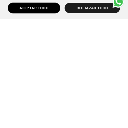
ACEPTAR TODO
RECHAZAR TODO
Atención a víctimas de Tráfico: Ribera en
Cartagena y Guardia Civil colaboran para
facilitar la mejor atención
29/07/2026
El grupo sanitario Ribera acompaña cada año a miles de
pacientes desde su llegada
Seguir leyendo