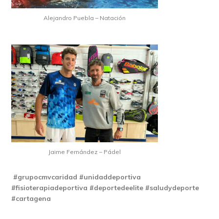
Alejandro Puebla – Natación
Jaime Fernández – Pádel
#grupocmvcaridad #unidaddeportiva
#fisioterapiadeportiva #deportedeelite #saludydeporte
#cartagena