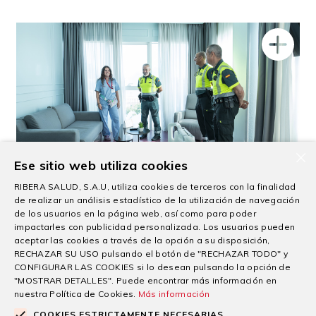
×
Ese sitio web utiliza cookies
Atención a víctimas de Tráfico: Ribera en
RIBERA SALUD, S.A.U, utiliza cookies de terceros con la finalidad
de realizar un análisis estadístico de la utilización de navegación
Cartagena y Guardia Civil colaboran para
de los usuarios en la página web, así como para poder
facilitar la mejor atención
impactarles con publicidad personalizada. Los usuarios pueden
aceptar las cookies a través de la opción a su disposición,
29/07/2026
RECHAZAR SU USO pulsando el botón de "RECHAZAR TODO" y
CONFIGURAR LAS COOKIES si lo desean pulsando la opción de
El grupo sanitario Ribera acompaña cada año a miles de
"MOSTRAR DETALLES". Puede encontrar más información en
pacientes desde su llegada
nuestra Política de Cookies.
Más información
Seguir leyendo
COOKIES ESTRICTAMENTE NECESARIAS