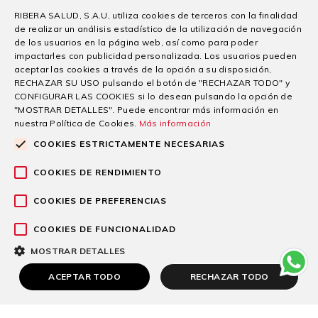
facilitar la mejor atención
RIBERA SALUD, S.A.U, utiliza cookies de terceros con la finalidad
29/07/2026
de realizar un análisis estadístico de la utilización de navegación
de los usuarios en la página web, así como para poder
El grupo sanitario Ribera acompaña cada año a miles de
impactarles con publicidad personalizada. Los usuarios pueden
pacientes desde su llegada
aceptar las cookies a través de la opción a su disposición,
RECHAZAR SU USO pulsando el botón de "RECHAZAR TODO" y
Seguir leyendo
CONFIGURAR LAS COOKIES si lo desean pulsando la opción de
"MOSTRAR DETALLES". Puede encontrar más información en
nuestra Política de Cookies.
Más información
COOKIES ESTRICTAMENTE NECESARIAS
COOKIES DE RENDIMIENTO
COOKIES DE PREFERENCIAS
COOKIES DE FUNCIONALIDAD
MOSTRAR DETALLES
ACEPTAR TODO
RECHAZAR TODO