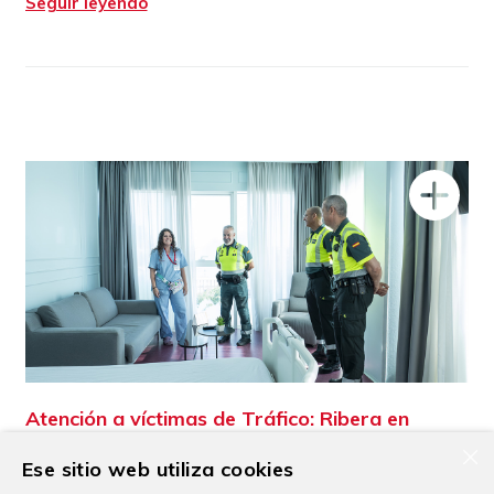
Seguir leyendo
Atención a víctimas de Tráfico: Ribera en
Cartagena y Guardia Civil colaboran para
×
Ese sitio web utiliza cookies
facilitar la mejor atención