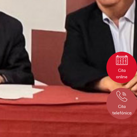
Cita
online
Cita
telefónica