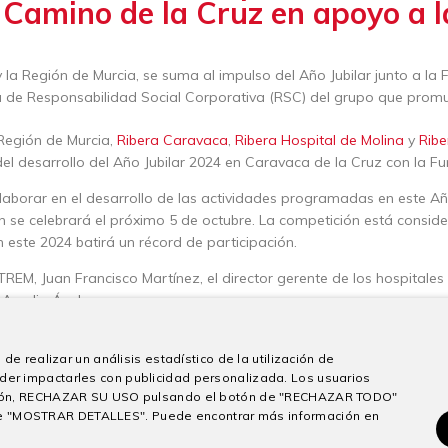
 Camino de la Cruz en apoyo a 
 la Región de Murcia, se suma al impulso del Año Jubilar junto a l
ica de Responsabilidad Social Corporativa (RSC) del grupo que promu
Región de Murcia,
Ribera Caravaca
,
Ribera Hospital de Molina
y
Ribe
l desarrollo del Año Jubilar 2024 en Caravaca de la Cruz con la F
colaborar en el desarrollo de las actividades programadas en este Añ
ón se celebrará el próximo 5 de octubre. La competición está cons
 este 2024 batirá un récord de participación.
 ITREM, Juan Francisco Martínez, el director gerente de los hospital
 Amelia Ávalos.
te y salud siempre van de la mano”, ha destacado Pedro Hernández
ia Ávalos, expresó su entusiasmo por esta colaboración: Es importa
de realizar un análisis estadístico de la utilización de
der impactarles con publicidad personalizada. Los usuarios
 totalmente identificados.”
sición, RECHAZAR SU USO pulsando el botón de "RECHAZAR TODO"
gerente del ITREM y vicepresidente de la Fundación Camino de la Cru
e "MOSTRAR DETALLES". Puede encontrar más información en
ció la especial colaboración del grupo Ribera en este gran impulso a 