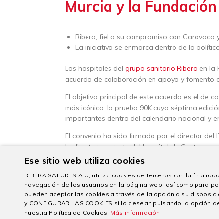
Murcia y la Fundación
Ribera, fiel a su compromiso con Caravaca y
La iniciativa se enmarca dentro de la polít
Los hospitales del
grupo sanitario Ribera
en la 
acuerdo de colaboración en apoyo y fomento de
El objetivo principal de este acuerdo es el de 
más icónico: la prueba 90K cuya séptima edici
importantes dentro del calendario nacional y en
El convenio ha sido firmado por el director del
la directora gerente del hospital de Cartagena,
Ese sitio web utiliza cookies
“Nos vamos a centrar en la prueba 90k, depor
sanitaria con la comunidad. Por su parte, Amel
RIBERA SALUD, S.A.U, utiliza cookies de terceros con la finalidad 
navegación de los usuarios en la página web, así como para po
interesante de la fundación donde nos sentimos
pueden aceptar las cookies a través de la opción a su dispo
Finalmente, Juan Francisco Martínez, director 
y CONFIGURAR LAS COOKIES si lo desean pulsando la opción d
nuestra Política de Cookies.
Más información
Real e Ilustre Cofradía de la Vera Cruz, agrade