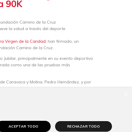
la 90K
a Fundación Camino de la Cruz
eve la salud a través del deporte
ra Virgen de la Caridad
, han firmado, un
undación Camino de la Cruz.
o Jubilar, principalmente en su evento deportivo
iderada como una de las pruebas más
es de Caravaca y Molina, Pedro Hernández, y por
×
, así como el compromiso de la entidad
nte estar presentes en este proyecto tan
z junto a Luis Melgarejo, hermano mayor de la
ACEPTAR TODO
RECHAZAR TODO
la 90k.