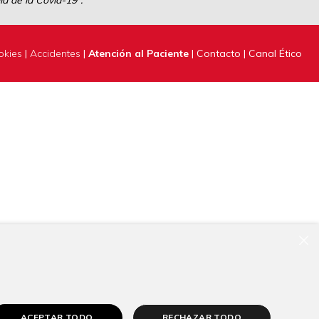
a de la Covid-19”.
okies
|
Accidentes
|
Atención al Paciente
|
Contacto
|
Canal Ético
×
ACEPTAR TODO
RECHAZAR TODO