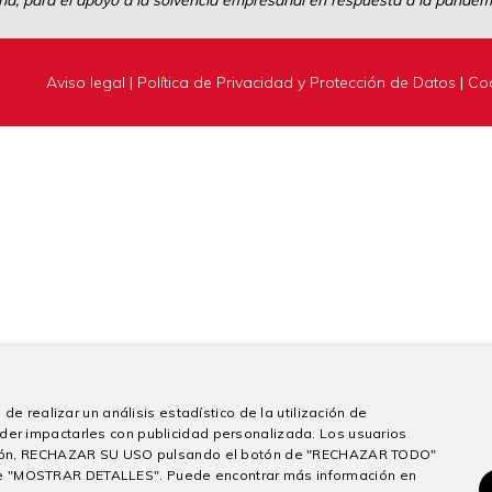
a, para el apoyo a la solvencia empresarial en respuesta a la pandemi
Aviso legal
|
Política de Privacidad y Protección de Datos
|
Co
de realizar un análisis estadístico de la utilización de
der impactarles con publicidad personalizada. Los usuarios
sición, RECHAZAR SU USO pulsando el botón de "RECHAZAR TODO"
e "MOSTRAR DETALLES". Puede encontrar más información en